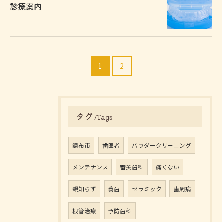
診療案内
1
2
タグ
Tags
調布市
歯医者
パウダークリーニング
メンテナンス
審美歯科
痛くない
親知らず
義歯
セラミック
歯周病
根管治療
予防歯科