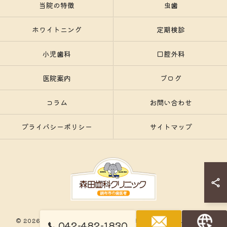
当院の特徴
虫歯
ホワイトニング
定期検診
小児歯科
口腔外科
医院案内
ブログ
コラム
お問い合わせ
プライバシーポリシー
サイトマップ
© 2026 東京都調布市の歯医者なら森田歯科クリニック ALL RIGHTS
042-482-1830