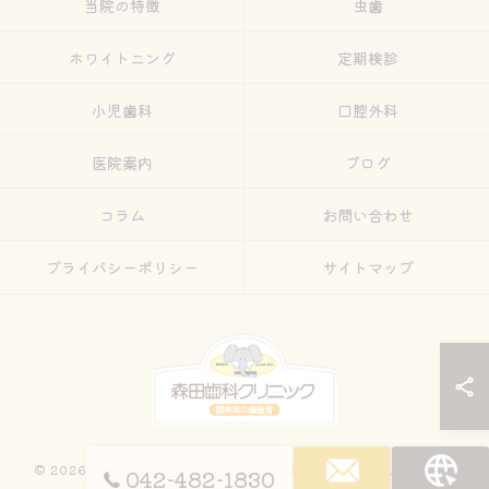
当院の特徴
虫歯
ホワイトニング
定期検診
小児歯科
口腔外科
医院案内
ブログ
コラム
お問い合わせ
プライバシーポリシー
サイトマップ
© 2026 東京都調布市の歯医者なら森田歯科クリニック ALL RIGHTS
042-482-1830