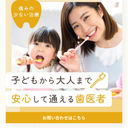
--------------------------------------------------------------------
--
虫歯
定期検診
< 前のページ
一覧に戻る
関連タグ
#調布市
#メンテナンス
#歯医者
お問い合わせはこちら