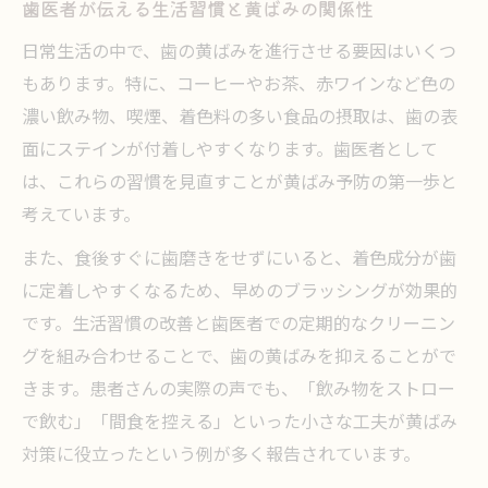
歯医者が伝える生活習慣と黄ばみの関係性
費用から通院回数まで歯医者の選び方
日常生活の中で、歯の黄ばみを進行させる要因はいくつ
歯医者での黄ばみ治療費用相場とその内訳
もあります。特に、コーヒーやお茶、赤ワインなど色の
歯医者が教える保険診療と自費診療の違い
濃い飲み物、喫煙、着色料の多い食品の摂取は、歯の表
歯医者選びで重視すべき通院回数や期間
面にステインが付着しやすくなります。歯医者として
は、これらの習慣を見直すことが黄ばみ予防の第一歩と
歯医者相談で後悔しない費用確認のポイン
考えています。
ト
歯医者ごとの治療内容とコスパを徹底比較
また、食後すぐに歯磨きをせずにいると、着色成分が歯
納得できる黄ばみ改善で笑顔に自信を
に定着しやすくなるため、早めのブラッシングが効果的
です。生活習慣の改善と歯医者での定期的なクリーニン
歯医者で叶える納得の黄ばみ改善プランと
グを組み合わせることで、歯の黄ばみを抑えることがで
は
きます。患者さんの実際の声でも、「飲み物をストロー
自信を持てる口元作りを歯医者がサポート
で飲む」「間食を控える」といった小さな工夫が黄ばみ
歯医者での黄ばみ除去後のケアアドバイス
対策に役立ったという例が多く報告されています。
笑顔を引き出す歯医者のトータルサポート