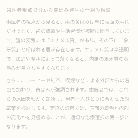
毎日磨いても黄ばむ理由を徹底解説
歯医者視点で分かる黄ばみ発生の仕組み解説
歯医者が語る毎日磨いても黄ばむ真の原因
歯医者の視点から見ると、歯の黄ばみは単に表面の汚れ
歯医者で判明する歯磨きだけでは落ちない
だけでなく、歯の構造や生活習慣が複雑に関与していま
着色
す。歯の表面には「エナメル質」があり、その下に「象
歯医者が指摘する磨き方の見直しポイント
牙質」と呼ばれる層が存在します。エナメル質は半透明
歯医者おすすめの歯間ケアと黄ばみ予防策
で、加齢や摩耗によって薄くなると、内側の象牙質の黄
歯医者が説明する歯質や加齢の黄ばみ影響
色みが目立ちやすくなります。
手軽に試せる歯の黄ばみ除去方法とは
さらに、コーヒーや紅茶、喫煙などによる外部からの着
歯医者推奨の簡単セルフケアと黄ばみ対策
色も加わり、黄ばみが強調されます。歯医者では、これ
歯医者で相談できる市販ホワイトニング活
らの原因を細かく診断し、患者一人ひとりに合わせた対
用法
応策を検討します。実際の診察では、表面の着色か内部
の変化かを見極めることが、適切な治療選択の第一歩と
歯医者も注目するドラッグストアアイテム
なります。
の効果
歯医者が解説する家にあるものでの黄ばみ