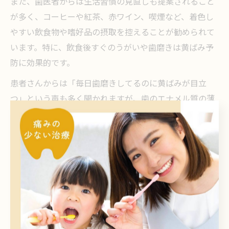
また、歯医者からは生活習慣の見直しも提案されること
が多く、コーヒーや紅茶、赤ワイン、喫煙など、着色し
やすい飲食物や嗜好品の摂取を控えることが勧められて
います。特に、飲食後すぐのうがいや歯磨きは黄ばみ予
防に効果的です。
患者さんからは「毎日歯磨きしてるのに黄ばみが目立
つ」という声も多く聞かれますが、歯のエナメル質の薄
さや加齢による変化も関与します。セルフケアで改善し
きれない場合は、歯医者でのクリーニングやホワイトニ
ングの相談が有効です。
歯医者で相談できる市販ホワイトニング活用法
歯医者では、市販のホワイトニングアイテムについても
相談が可能です。近年は市販のホワイトニング歯磨き粉
やホワイトニングシート、マウスピース型ジェルなどが