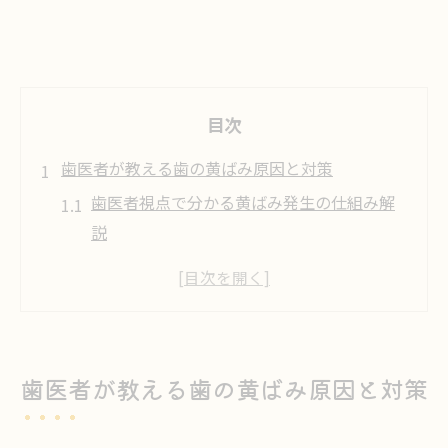
目次
歯医者が教える歯の黄ばみ原因と対策
歯医者視点で分かる黄ばみ発生の仕組み解
説
歯の黄ばみの主な原因を歯医者がやさしく
解説
歯医者が伝える生活習慣と黄ばみの関係性
歯医者で知る加齢による歯の黄ばみ変化と
歯医者が教える歯の黄ばみ原因と対策
は
歯医者が教える歯磨きだけで取れない理由