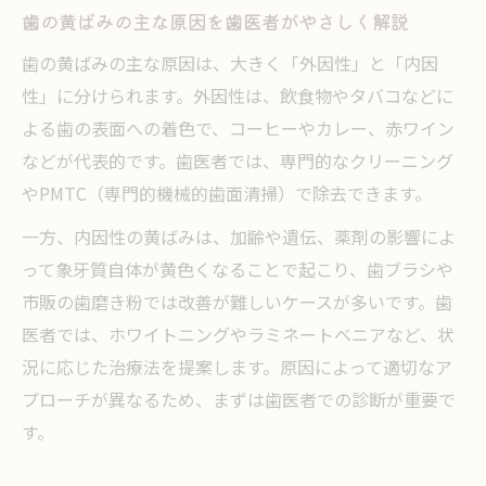
歯の黄ばみの主な原因を歯医者がやさしく解説
落とし
歯の黄ばみの主な原因は、大きく「外因性」と「内因
歯医者が伝える歯磨き粉選びのコツと注意
性」に分けられます。外因性は、飲食物やタバコなどに
点
よる歯の表面への着色で、コーヒーやカレー、赤ワイン
ホワイトニングとクリーニングの違い比較
などが代表的です。歯医者では、専門的なクリーニング
歯医者が解説ホワイトニングとクリーニン
やPMTC（専門的機械的歯面清掃）で除去できます。
グの違い
一方、内因性の黄ばみは、加齢や遺伝、薬剤の影響によ
歯の黄ばみ対策で歯医者が勧める選択ポイ
って象牙質自体が黄色くなることで起こり、歯ブラシや
ント
市販の歯磨き粉では改善が難しいケースが多いです。歯
歯医者で分かるクリーニングの具体的な効
医者では、ホワイトニングやラミネートベニアなど、状
果とは
況に応じた治療法を提案します。原因によって適切なア
歯医者監修ホワイトニング施術の特徴と注
プローチが異なるため、まずは歯医者での診断が重要で
意点
す。
歯医者での黄ばみケア費用比較と選び方の
コツ