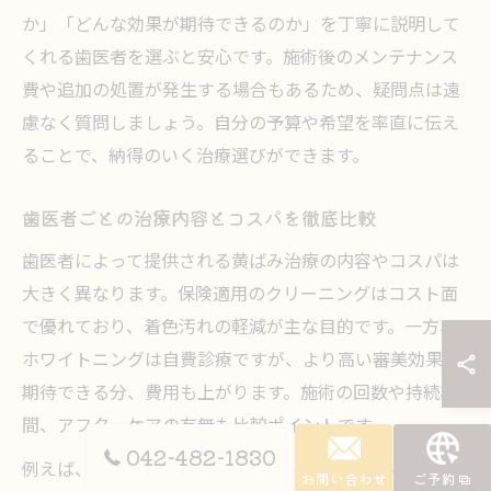
か」「どんな効果が期待できるのか」を丁寧に説明して
くれる歯医者を選ぶと安心です。施術後のメンテナンス
費や追加の処置が発生する場合もあるため、疑問点は遠
慮なく質問しましょう。自分の予算や希望を率直に伝え
ることで、納得のいく治療選びができます。
歯医者ごとの治療内容とコスパを徹底比較
歯医者によって提供される黄ばみ治療の内容やコスパは
大きく異なります。保険適用のクリーニングはコスト面
で優れており、着色汚れの軽減が主な目的です。一方、
ホワイトニングは自費診療ですが、より高い審美効果が
期待できる分、費用も上がります。施術の回数や持続期
間、アフターケアの有無も比較ポイントです。
042-482-1830
例えば、短期間で白さを実感したい場合はオフィスホワ
お問い合わせ
ご予約