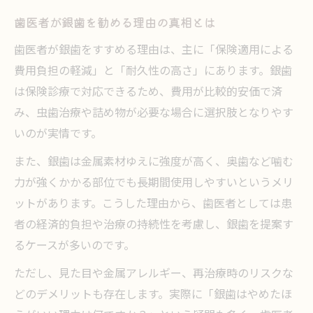
歯医者視点で銀歯治療の費用対効果を検証
歯医者が銀歯を勧める理由の真相とは
歯医者に聞く銀歯と他素材の治療比較
歯医者が銀歯をすすめる理由は、主に「保険適用による
歯医者が重視する銀歯の機能と利点
費用負担の軽減」と「耐久性の高さ」にあります。銀歯
銀歯はやめたほうがいいのか本音で分析
は保険診療で対応できるため、費用が比較的安価で済
み、虫歯治療や詰め物が必要な場合に選択肢となりやす
歯医者が語る銀歯治療のデメリットとは
いのが実情です。
歯医者で銀歯をやめるべき理由を考える
また、銀歯は金属素材ゆえに強度が高く、奥歯など噛む
歯医者の視点で見る銀歯の健康リスク
力が強くかかる部位でも長期間使用しやすいというメリ
歯医者で後悔しない銀歯治療の選択法
ットがあります。こうした理由から、歯医者としては患
歯医者が教える銀歯廃止の流れと背景
者の経済的負担や治療の持続性を考慮し、銀歯を提案す
審美性と機能性で比べる銀歯と白い歯
るケースが多いのです。
歯医者で比較する銀歯と白い歯の違い
ただし、見た目や金属アレルギー、再治療時のリスクな
歯医者視点で見る審美性と機能性の比較
どのデメリットも存在します。実際に「銀歯はやめたほ
歯医者が提案する銀歯と白い歯の選び方