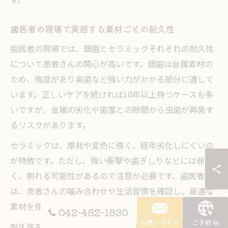
歯医者の現場で実感する素材ごとの耐久性
歯医者の現場では、銀歯とセラミックそれぞれの耐久性
について患者さんの関心が高いです。銀歯は金属素材の
ため、強度があり奥歯など強い力がかかる部分に適して
います。正しいケアを続ければ10年以上持つケースも多
いですが、金属の劣化や歯茎との隙間から虫歯が再発す
るリスクがあります。
セラミックは、摩耗や変色に強く、経年劣化しにくいの
が特徴です。ただし、強い衝撃や歯ぎしりなどには弱
く、割れる可能性があるので注意が必要です。歯医者で
は、患者さんの噛み合わせや生活習慣を確認し、最適な
素材を提案しています。
042-482-1830
お問い合わせ
ご予約
耐久性を重視するなら、ご自身の噛み合わせの強さや、