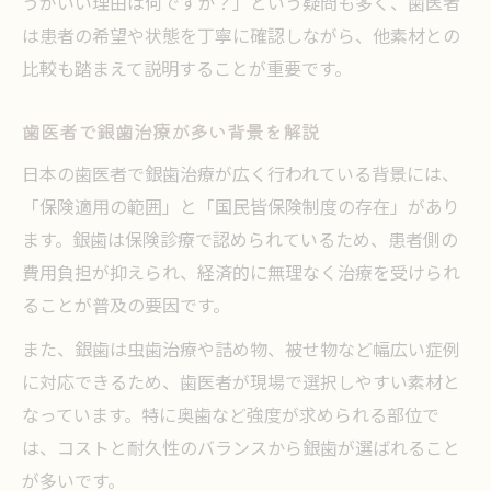
うがいい理由は何ですか？」という疑問も多く、歯医者
歯医者で人気の銀歯と白い歯の判断基準
は患者の希望や状態を丁寧に確認しながら、他素材との
歯医者に相談したい見た目と使い心地
比較も踏まえて説明することが重要です。
銀歯とセラミックの違いを徹底比較
歯医者で銀歯治療が多い背景を解説
歯医者で語る銀歯とセラミックの違い
歯医者が解説するセラミックの特徴と利点
日本の歯医者で銀歯治療が広く行われている背景には、
「保険適用の範囲」と「国民皆保険制度の存在」があり
歯医者で選ぶ銀歯とセラミックの費用比較
ます。銀歯は保険診療で認められているため、患者側の
歯医者の現場で実感する素材ごとの耐久性
費用負担が抑えられ、経済的に無理なく治療を受けられ
歯医者が重視する見た目と体への影響
ることが普及の要因です。
保険適用で選べる銀歯以外の治療法
また、銀歯は虫歯治療や詰め物、被せ物など幅広い症例
歯医者で相談できる銀歯以外の保険治療
に対応できるため、歯医者が現場で選択しやすい素材と
歯医者が説明するCAD/CAM冠のメリット
なっています。特に奥歯など強度が求められる部位で
歯医者で選ぶ保険適用の白い歯治療とは
は、コストと耐久性のバランスから銀歯が選ばれること
歯医者に聞く銀歯以外の費用と持ちの違い
が多いです。