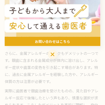
銀歯治療には、保険適用で費用負担が抑えられるという
メリットがある一方、見た目や健康面でのデメリットも
無視できません。歯医者の立場から見ても、銀歯は金属
特有の光沢が目立ちやすく、笑ったときに気になるとい
う声が多く寄せられています。また、経年劣化や変色が
起こりやすいため、将来的に再治療となるケースも少な
お問い合わせはこちら
くありません。
さらに、金属アレルギーのリスクもデメリットの一つで
お問い合わせはこちら
す。銀歯に含まれる金属成分が体内に溶け出し、アレル
ギー症状や歯茎の変色を引き起こす場合があります。特
に、過去に金属アレルギーを経験した方や、アレルギー
体質の方は注意が必要です。
実際に歯医者で銀歯治療を受けたものの、見た目やアレ
ルギー反応で後悔したという声もあり、慎重な選択が求
められます。こうしたデメリットを事前に理解し、自分