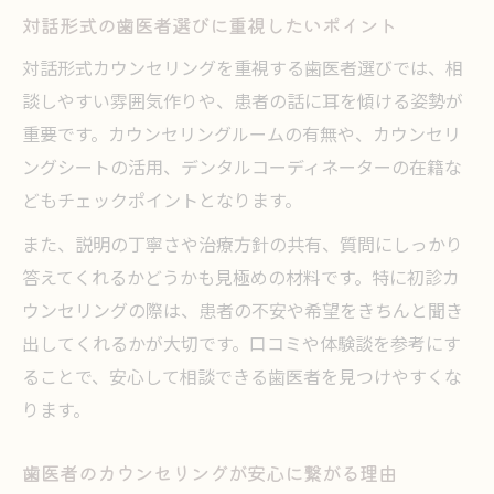
話しやすい歯医者が実践するカウンセリン
対話形式の歯医者選びに重視したいポイント
グの工夫
対話形式カウンセリングを重視する歯医者選びでは、相
不安解消に役立つ歯医者カウンセリングの
談しやすい雰囲気作りや、患者の話に耳を傾ける姿勢が
特徴
重要です。カウンセリングルームの有無や、カウンセリ
歯医者のカウンセリングで気持ちがほぐれ
ングシートの活用、デンタルコーディネーターの在籍な
る理由
どもチェックポイントとなります。
歯医者で相談しやすい雰囲気を生む対話の
また、説明の丁寧さや治療方針の共有、質問にしっかり
力
答えてくれるかどうかも見極めの材料です。特に初診カ
治療前カウンセリングなら納得の歯医者通い
ウンセリングの際は、患者の不安や希望をきちんと聞き
治療前に納得できる歯医者のカウンセリン
出してくれるかが大切です。口コミや体験談を参考にす
グ活用法
ることで、安心して相談できる歯医者を見つけやすくな
ります。
歯医者での治療前カウンセリングの流れを
解説
歯医者のカウンセリングが安心に繋がる理由
歯医者カウンセリングがもたらす安心の理