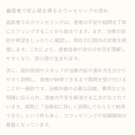
共感重視の歯医者カウンセリング体験談に注目
歯医者で安心感を得るカウンセリングの流れ
歯医者との対話で実感した共感カウンセリ
歯医者でのカウンセリングは、患者の不安や疑問を丁寧
ング体験
にヒアリングすることから始まります。まず、治療の目
共感を重視する歯医者の心地よい雰囲気と
的や希望をしっかりと確認し、現在の口腔内の状態を把
は
握します。これにより、患者自身が自分の状況を理解し
体験談から学ぶ歯医者の信頼できるカウン
やすくなり、安心感が生まれます。
セリング
次に、歯科医師やスタッフが治療内容や進め方を分かり
歯医者で安心できたカウンセリングの具体
やすく説明し、患者が納得できるまで質問を受け付ける
例
ことが一般的です。治療計画や必要な回数、費用なども
歯医者の共感型カウンセリングが生む納得
明確に伝えられ、患者の不安を解消する工夫がなされて
感
います。実際に「治療前に詳しく説明してもらえて納得
不安をほぐす歯医者での話しやすさの秘密
できた」という声も多く、カウンセリングが信頼関係の
歯医者で緊張しないための対話カウンセリ
基盤となっています。
ング術