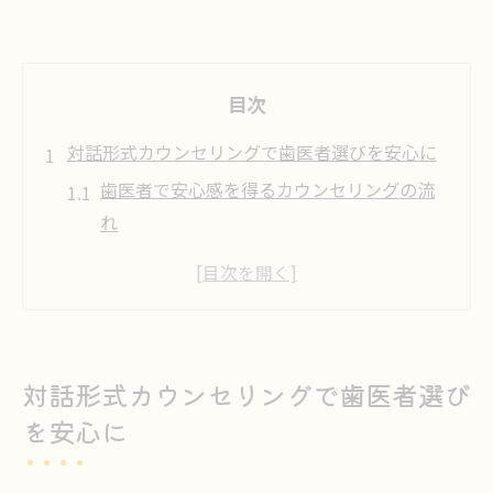
目次
対話形式カウンセリングで歯医者選びを安心に
歯医者で安心感を得るカウンセリングの流
れ
対話形式の歯医者選びに重視したいポイン
ト
歯医者のカウンセリングが安心に繋がる理
由
対話形式カウンセリングで歯医者選び
歯医者への不安を解消する対話の重要性
を安心に
信頼できる歯医者選びに役立つカウンセリ
ング活用法