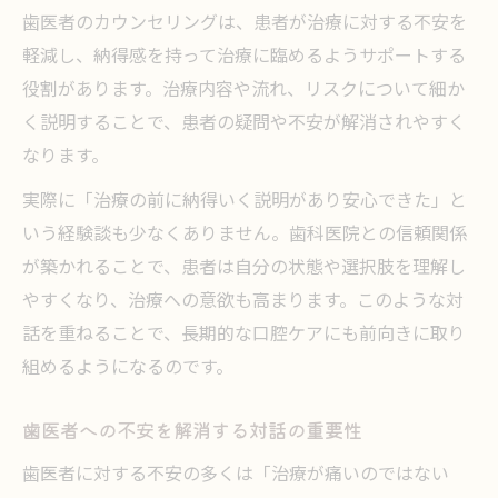
由
歯医者のカウンセリングは、患者が治療に対する不安を
軽減し、納得感を持って治療に臨めるようサポートする
納得して治療を受けるための歯医者選び方
役割があります。治療内容や流れ、リスクについて細か
治療前の疑問を解消する歯医者カウンセリ
く説明することで、患者の疑問や不安が解消されやすく
ング術
なります。
歯医者のカウンセリング料金や流れを詳しく解
実際に「治療の前に納得いく説明があり安心できた」と
説
いう経験談も少なくありません。歯科医院との信頼関係
歯医者カウンセリング料金の目安と特徴を
が築かれることで、患者は自分の状態や選択肢を理解し
解説
やすくなり、治療への意欲も高まります。このような対
歯医者のカウンセリング料金とサービス内
話を重ねることで、長期的な口腔ケアにも前向きに取り
容
組めるようになるのです。
カウンセリング流れで安心できる歯医者の
選び方
歯医者への不安を解消する対話の重要性
カウンセリング料金と歯医者の信頼性を比
歯医者に対する不安の多くは「治療が痛いのではない
較