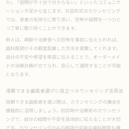
か」「説明が不十分で分からない」といったコミュニケ
歯医者での初診カウンセリングの一連の流
ーション不足から生じます。対話形式のカウンセリング
れ
では、患者の気持ちに寄り添い、恐怖や疑問を一つひと
自分に合う歯医者を対話形式で見つける方法
つ丁寧に取り除くことができます。
対話を重視した歯医者選びのコツと実践法
例えば、麻酔や治療音への恐怖を事前に伝えられれば、
自分に合う歯医者を見極めるカウンセリン
歯科医師がその都度配慮した方法を提案してくれます。
グの活用
自分の不安や希望を率直に伝えることで、オーダーメイ
歯医者選びで重視したい対話形式のカウン
ドの治療計画が立てられ、安心して通院することが可能
セリング
となります。
歯医者の対話カウンセリングで相性をチェ
ック
信頼できる歯医者選びに役立つカウンセリング活用法
安心して通える歯医者に出会うための対話
信頼できる歯医者を選ぶ際は、カウンセリングの機会を
術
積極的に活用しましょう。初診時や治療前のカウンセリ
ングで、自分の疑問や不安を具体的に伝えることが大切
です。カウンセリングのみの相談が可能な歯科医院も増