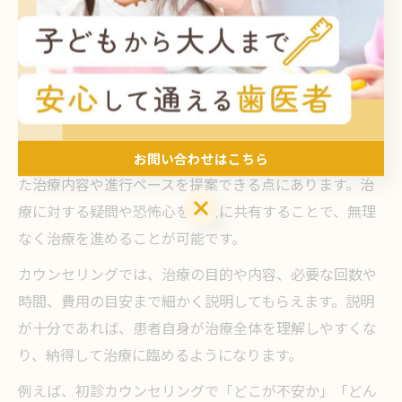
す。結果として、治療への信頼感が高まり、通院への負
担も軽減されます。
不安解消に役立つ歯医者カウンセリングの特徴
歯医者のカウンセリングが不安解消に役立つ理由は、患
者の気持ちや希望を丁寧に聞き取り、一人ひとりに合っ
お問い合わせはこちら
た治療内容や進行ペースを提案できる点にあります。治
お問い合わせはこちら
療に対する疑問や恐怖心を事前に共有することで、無理
なく治療を進めることが可能です。
カウンセリングでは、治療の目的や内容、必要な回数や
時間、費用の目安まで細かく説明してもらえます。説明
が十分であれば、患者自身が治療全体を理解しやすくな
り、納得して治療に臨めるようになります。
例えば、初診カウンセリングで「どこが不安か」「どん