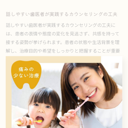
話しやすい歯医者が実践するカウンセリングの工夫
話しやすい歯医者が実践するカウンセリングの工夫に
は、患者の表情や態度の変化を見逃さず、共感を持って
接する姿勢が挙げられます。患者の状態や生活背景を理
解し、治療目的や希望をしっかりと把握することが重要
です。
具体的な工夫例としては、カウンセリングシートの活用
やプライバシーに配慮したカウンセリングルームの設置
があります。また、専門のデンタルコーディネーターや
歯科カウンセラー資格を持つスタッフが対応すること
で、安心して相談できる環境が整います。
こうした工夫によって、患者は小さな不安や疑問も気軽
に話しやすくなり、納得した上で治療計画を進められま